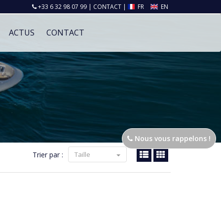
+33 6 32 98 07 99
|
CONTACT
|
FR
EN
ACTUS
CONTACT
Nous vous rappelons !
Trier par :
Taille