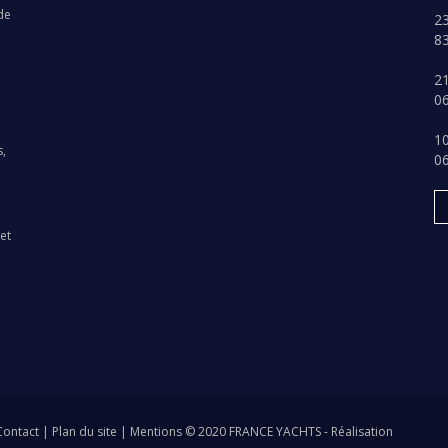
de
23
8
21
06
10
s,
0
et
Contact
|
Plan du site
|
Mentions
© 2020 FRANCE YACHTS -
Réalisation