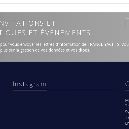
NVITATIONS ET
TIQUES ET ÉVÈNEMENTS
 pour vous envoyer les lettres d'information de FRANCE YACHTS. Vous
 plus sur la gestion de vos données et vos droits
.
Instagram
C
M
Te
Sy
Te
Em