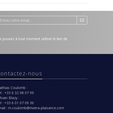
 pouvez à tout moment utiliser le lien de
ontactez-nous
athias Coulomb :
l : +33 6 32 98 07 99
lvain Blazy :
l : +33 6 01 07 09 36
ail :
m.coulomb@riviera-plaisance.com