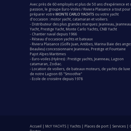
Avec près de 60 employés et plus de 50 ans d’expérience et 
passion, le groupe
Euro-Voiles
/
Riviera Plaisance
a tout pour
préparer votre
MONTE CARLO YACHTS
ou votre yacht
d'occasion : motor yacht, catamaran et voiliers.
- Distributeur des plus grandes marques:
Jeanneau
,
Jeanneau
Yacht
,
Prestige Yacht
,
Monte Carlo Yachts
,
CNB Yacht
-
Chantier naval
depuis 1966
- Réseau d'occasion
yachts
et bateaux
-
Riviera Plaisance
(Golfe Juan, Antibes, Marina Baie des ange
Beaulieu) concessionnaire
Jeanneau
,
Prestige
et
Fountaine
Pajot
Alpes Maritimes
-
Euro-voiles
(Hyères) :
Prestige yachts
,
Jeanneau
,
Lagoon
catamaran
,
Zodiac
.
-
Location de voiliers,
de bateaux moteurs, de yachts de luxe 
de notre
Lagoon 65 "Smoothie"
-
Ecole de croisière depuis 1978
Accueil
|
McY YACHTS
|
Yachts
|
Places de port
|
Services
|