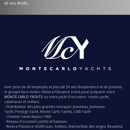
et vos droits
.
Avec près de 60 employés et plus de 50 ans d’expérience et de passion,
le groupe
Euro-Voiles
/
Riviera Plaisance
a tout pour préparer votre
MONTE CARLO YACHTS
ou votre yacht d'occasion : motor yacht,
catamaran et voiliers.
- Distributeur des plus grandes marques:
Jeanneau
,
Jeanneau
Yacht
,
Prestige Yacht
,
Monte Carlo Yachts
,
CNB Yacht
-
Chantier naval
depuis 1966
- Réseau d'occasion
yachts
et bateaux
-
Riviera Plaisance
(Golfe Juan, Antibes, Marina Baie des anges, Beaulieu)