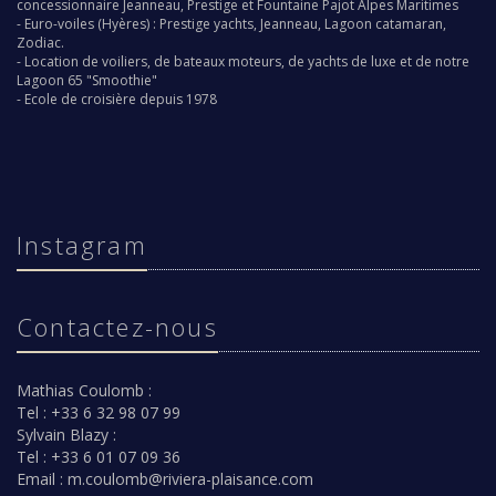
concessionnaire
Jeanneau
,
Prestige
et
Fountaine Pajot
Alpes Maritimes
-
Euro-voiles
(Hyères) :
Prestige yachts
,
Jeanneau
,
Lagoon catamaran
,
Zodiac
.
-
Location de voiliers,
de bateaux moteurs, de yachts de luxe et de notre
Lagoon 65 "Smoothie"
-
Ecole de croisière depuis 1978
Instagram
Contactez-nous
Mathias Coulomb :
Tel : +33 6 32 98 07 99
Sylvain Blazy :
Tel : +33 6 01 07 09 36
Email :
m.coulomb@riviera-plaisance.com