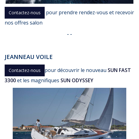
pour prendre rendez-vous et recevoir
Contactez-nous
nos offres salon
- -
JEANNEAU VOILE
pour découvrir le nouveau
SUN FAST
Contactez-nous
3300
et les magnifiques
SUN ODYSSEY