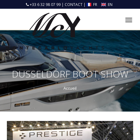
+33 6 32 98 07 99
|
CONTACT
|
FR
EN
Tog
nav
DUSSELDORF BOOT SHOW
Accueil