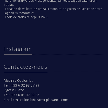
-
Euro-voiles
(Hyères) :
Prestige yachts
,
Jeanneau
,
Lagoon catamaran
,
Zodiac
.
-
Location de voiliers,
de bateaux moteurs, de yachts de luxe et de notre
Lagoon 65 "Smoothie"
-
Ecole de croisière depuis 1978
Instagram
Contactez-nous
Mathias Coulomb :
Tel : +33 6 32 98 07 99
Sylvain Blazy :
Tel : +33 6 01 07 09 36
Email :
m.coulomb@riviera-plaisance.com