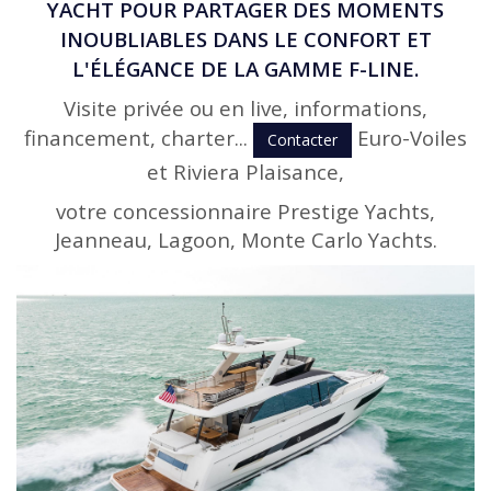
Prestige 690 Fly, prenez rendez-vous pour découvrir le yacht
YACHT POUR PARTAGER DES MOMENTS
amiral de la gamme
INOUBLIABLES DANS LE CONFORT ET
L'ÉLÉGANCE DE LA GAMME F-LINE.
Visite privée ou en live, informations,
financement, charter...
Euro-Voiles
Contacter
et Riviera Plaisance,
votre concessionnaire Prestige Yachts,
Jeanneau, Lagoon, Monte Carlo Yachts.