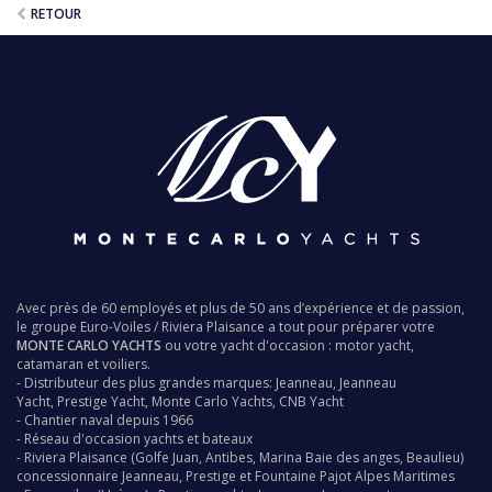
RETOUR
Avec près de 60 employés et plus de 50 ans d’expérience et de passion,
le groupe
Euro-Voiles
/
Riviera Plaisance
a tout pour préparer votre
MONTE CARLO YACHTS
ou votre yacht d'occasion : motor yacht,
catamaran et voiliers.
- Distributeur des plus grandes marques:
Jeanneau
,
Jeanneau
Yacht
,
Prestige Yacht
,
Monte Carlo Yachts
,
CNB Yacht
-
Chantier naval
depuis 1966
- Réseau d'occasion
yachts
et bateaux
-
Riviera Plaisance
(Golfe Juan, Antibes, Marina Baie des anges, Beaulieu)
concessionnaire
Jeanneau
,
Prestige
et
Fountaine Pajot
Alpes Maritimes