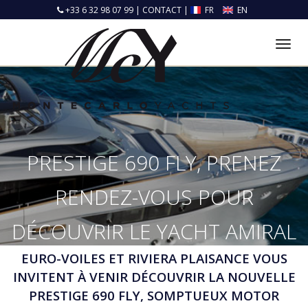
+33 6 32 98 07 99
|
CONTACT
|
FR
EN
Tog
nav
PRESTIGE 690 FLY, PRENEZ
RENDEZ-VOUS POUR
DÉCOUVRIR LE YACHT AMIRAL
EURO-VOILES ET RIVIERA PLAISANCE VOUS
DE LA GAMME
INVITENT À VENIR DÉCOUVRIR LA NOUVELLE
PRESTIGE 690 FLY
, SOMPTUEUX MOTOR
Accueil
Actus