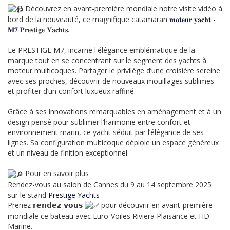
Découvrez en avant-première mondiale notre visite vidéo à
bord de la nouveauté, ce magnifique catamaran
𝐦𝐨𝐭𝐞𝐮𝐫 𝐲𝐚𝐜𝐡𝐭 -
𝐌𝟕
𝐏𝐫𝐞𝐬𝐭𝐢𝐠𝐞 𝐘𝐚𝐜𝐡𝐭𝐬.
Le PRESTIGE M7, incarne l'élégance emblématique de la
marque tout en se concentrant sur le segment des yachts à
moteur multicoques. Partager le privilège d’une croisière sereine
avec ses proches, découvrir de nouveaux mouillages sublimes
et profiter d’un confort luxueux raffiné.
Grâce à ses innovations remarquables en aménagement et à un
design pensé pour sublimer l’harmonie entre confort et
environnement marin, ce yacht séduit par l’élégance de ses
lignes. Sa configuration multicoque déploie un espace généreux
et un niveau de finition exceptionnel.
Pour en savoir plus
Rendez-vous au salon de Cannes du 9 au 14 septembre 2025
sur le stand
Prestige Yachts
Prenez 𝗿𝗲𝗻𝗱𝗲𝘇-𝘃𝗼𝘂𝘀
pour découvrir en avant-première
mondiale ce bateau avec Euro-Voiles Riviera Plaisance et HD
Marine.