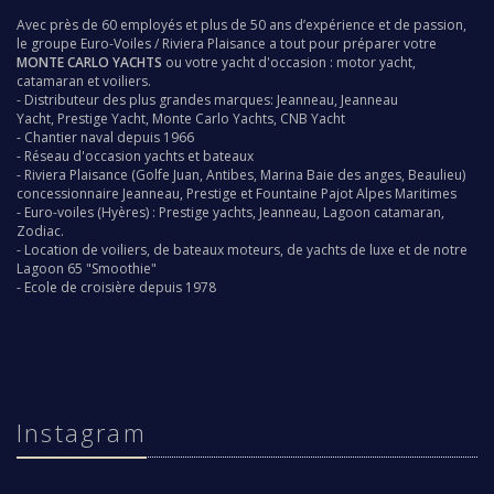
Avec près de 60 employés et plus de 50 ans d’expérience et de passion,
le groupe
Euro-Voiles
/
Riviera Plaisance
a tout pour préparer votre
MONTE CARLO YACHTS
ou votre yacht d'occasion : motor yacht,
catamaran et voiliers.
- Distributeur des plus grandes marques:
Jeanneau
,
Jeanneau
Yacht
,
Prestige Yacht
,
Monte Carlo Yachts
,
CNB Yacht
-
Chantier naval
depuis 1966
- Réseau d'occasion
yachts
et bateaux
-
Riviera Plaisance
(Golfe Juan, Antibes, Marina Baie des anges, Beaulieu)
concessionnaire
Jeanneau
,
Prestige
et
Fountaine Pajot
Alpes Maritimes
-
Euro-voiles
(Hyères) :
Prestige yachts
,
Jeanneau
,
Lagoon catamaran
,
Zodiac
.
-
Location de voiliers,
de bateaux moteurs, de yachts de luxe et de notre
Lagoon 65 "Smoothie"
-
Ecole de croisière depuis 1978
Instagram