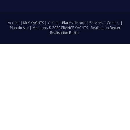
Accueil
|
McY YACHTS
|
Yachts
|
Places de port
|
Services
|
Contact
|
Plan du site
|
Mentions
© 2020 FRANCE YACHTS -
Réalisation Bexter
Réalisation Bexter