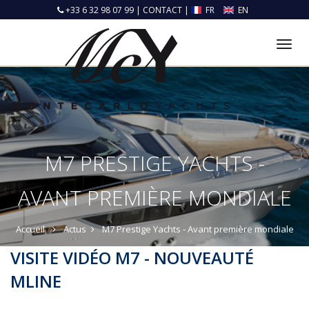
+33 6 32 98 07 99
|
CONTACT
|
FR
EN
Tog
nav
M7 PRESTIGE YACHTS -
AVANT PREMIÈRE MONDIALE
Accueil
Actus
M7 Prestige Yachts - Avant première mondiale
VISITE VIDÉO M7 - NOUVEAUTÉ
MLINE