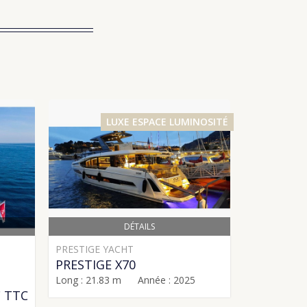
LUXE ESPACE LUMINOSITÉ
DÉTAILS
PRESTIGE YACHT
LAGOON
PRESTIGE X70
SIXTY 5
Long : 21.83 m Année : 2025
Long : 19.
€ TTC