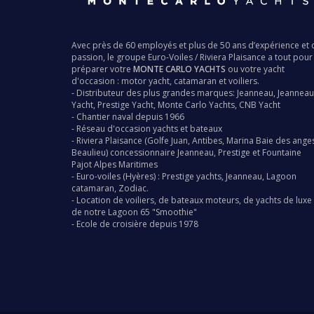
Avec près de 60 employés et plus de 50 ans d’expérience et 
passion, le groupe
Euro-Voiles
/
Riviera Plaisance
a tout pour
préparer votre
MONTE CARLO YACHTS
ou votre yacht
d'occasion : motor yacht, catamaran et voiliers.
- Distributeur des plus grandes marques:
Jeanneau
,
Jeanneau
Yacht
,
Prestige Yacht
,
Monte Carlo Yachts
,
CNB Yacht
-
Chantier naval
depuis 1966
- Réseau d'occasion
yachts
et bateaux
-
Riviera Plaisance
(Golfe Juan, Antibes, Marina Baie des ange
Beaulieu) concessionnaire
Jeanneau
,
Prestige
et
Fountaine
Pajot
Alpes Maritimes
-
Euro-voiles
(Hyères) :
Prestige yachts
,
Jeanneau
,
Lagoon
catamaran
,
Zodiac
.
-
Location de voiliers,
de bateaux moteurs, de yachts de luxe 
de notre
Lagoon 65 "Smoothie"
-
Ecole de croisière depuis 1978