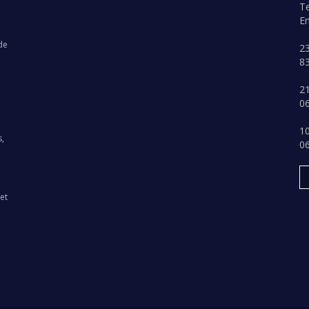
Te
Em
de
23
8
21
06
10
s,
0
et