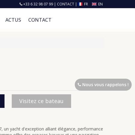
+33 6 32 98 07 99
|
CONTACT
|
FR
EN
ACTUS
CONTACT
Nous vous rappelons !
Visitez ce bateau
, un yacht d'exception alliant élégance, performance
gamme offre des espaces luxueux et une navigation