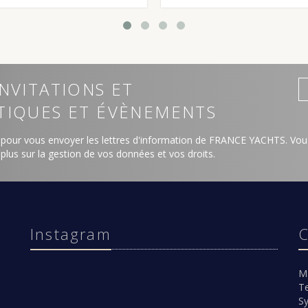
NVITATIONS ET
TIQUES ET ÉVÈNEMENTS
 pour vous envoyer les lettres d'information de FRANCE YACHTS. Vous
 plus sur la gestion de vos données et vos droits
.
Instagram
C
M
Te
Sy