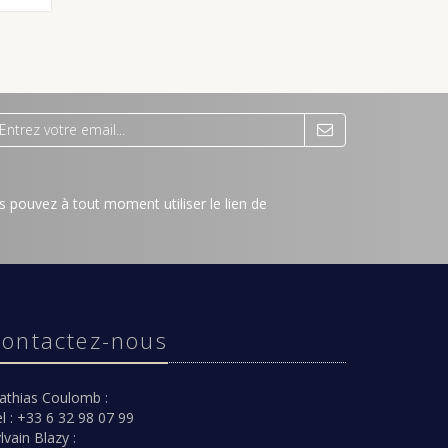
 pouvez à tout moment utiliser le lien de
ontactez-nous
athias Coulomb :
l : +33 6 32 98 07 99
lvain Blazy :