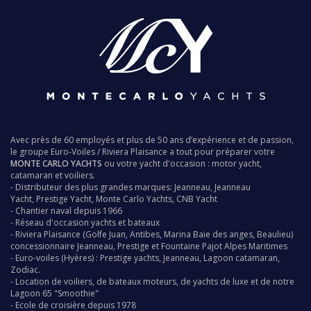
Avec près de 60 employés et plus de 50 ans d’expérience et de passion,
le groupe
Euro-Voiles
/
Riviera Plaisance
a tout pour préparer votre
MONTE CARLO YACHTS
ou votre yacht d'occasion : motor yacht,
catamaran et voiliers.
- Distributeur des plus grandes marques:
Jeanneau
,
Jeanneau
Yacht
,
Prestige Yacht
,
Monte Carlo Yachts
,
CNB Yacht
-
Chantier naval
depuis 1966
- Réseau d'occasion
yachts
et bateaux
-
Riviera Plaisance
(Golfe Juan, Antibes, Marina Baie des anges, Beaulieu)
concessionnaire
Jeanneau
,
Prestige
et
Fountaine Pajot
Alpes Maritimes
-
Euro-voiles
(Hyères) :
Prestige yachts
,
Jeanneau
,
Lagoon catamaran
,
Zodiac
.
-
Location de voiliers,
de bateaux moteurs, de yachts de luxe et de notre
Lagoon 65 "Smoothie"
-
Ecole de croisière depuis 1978