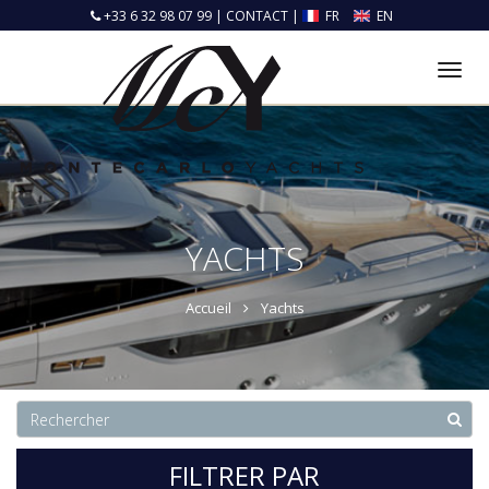
+33 6 32 98 07 99
|
CONTACT
|
FR
EN
Tog
nav
YACHTS
Accueil
Yachts
FILTRER PAR