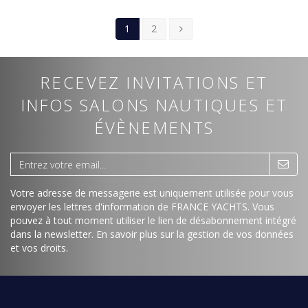
1
2
RECEVEZ INVITATIONS ET
INFOS SALONS NAUTIQUES ET
ÉVÈNEMENTS
Votre adresse de messagerie est uniquement utilisée pour vous
envoyer les lettres d'information de FRANCE YACHTS. Vous
pouvez à tout moment utiliser le lien de désabonnement intégré
dans la newsletter.
En savoir plus sur la gestion de vos données
et vos droits
.