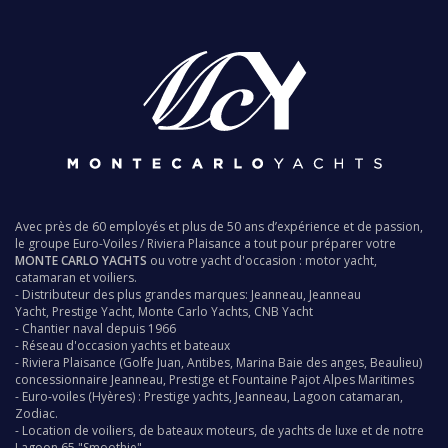
Avec près de 60 employés et plus de 50 ans d’expérience et de passion,
le groupe
Euro-Voiles
/
Riviera Plaisance
a tout pour préparer votre
MONTE CARLO YACHTS
ou votre yacht d'occasion : motor yacht,
catamaran et voiliers.
- Distributeur des plus grandes marques:
Jeanneau
,
Jeanneau
Yacht
,
Prestige Yacht
,
Monte Carlo Yachts
,
CNB Yacht
-
Chantier naval
depuis 1966
- Réseau d'occasion
yachts
et bateaux
-
Riviera Plaisance
(Golfe Juan, Antibes, Marina Baie des anges, Beaulieu)
concessionnaire
Jeanneau
,
Prestige
et
Fountaine Pajot
Alpes Maritimes
-
Euro-voiles
(Hyères) :
Prestige yachts
,
Jeanneau
,
Lagoon catamaran
,
Zodiac
.
-
Location de voiliers,
de bateaux moteurs, de yachts de luxe et de notre
Lagoon 65 "Smoothie"