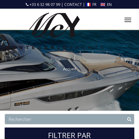
+33 6 32 98 07 99
|
CONTACT
|
FR
EN
Tog
nav
Accueil
FILTRER PAR